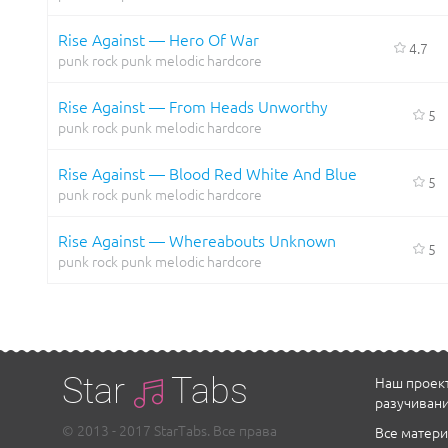
Rise Against — Hero Of War
4.7
punk rock
punk
melodic hardcore
Rise Against — From Heads Unworthy
5
punk rock
punk
melodic hardcore
Rise Against — Blood Red White And Blue
5
punk rock
punk
melodic hardcore
Rise Against — Whereabouts Unknown
5
punk rock
punk
melodic hardcore
Star
Tabs
Наш проект
разучивани
© 2013 - 2017 StarTabs. Все права
Все матери