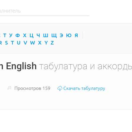
С
Т
У
Ф
Х
Ц
Ч
Ш
Щ
Э
Ю
Я
R
S
T
U
V
W
X
Y
Z
n English
табулатура и аккорд
Просмотров 159
Скачать табулатуру