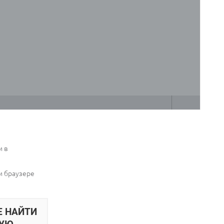
м в
ем браузере
Е НАЙТИ