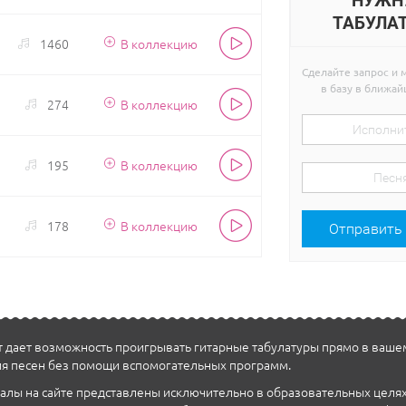
НУЖН
ТАБУЛА
1460
В коллекцию
Сделайте запрос и 
в базу в ближа
274
В коллекцию
195
В коллекцию
178
В коллекцию
Отправить
 дает возможность проигрывать гитарные табулатуры прямо в ваше
я песен без помощи вспомогательных программ.
алы на сайте представлены исключительно в образовательных целях. 