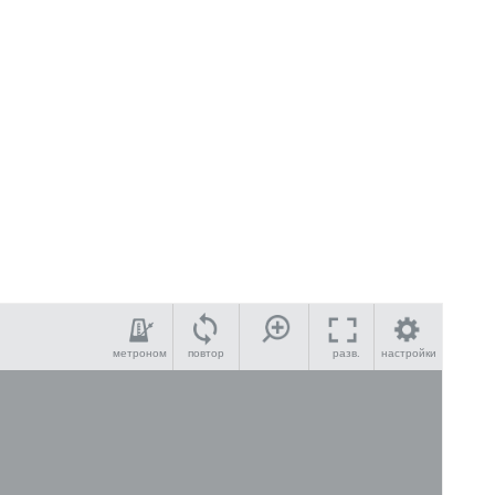
метроном
повтор
разв.
настройки