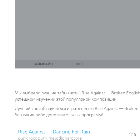
ТАЙМЛАЙН
00:00
Мы выбрали лучшие табы (ноты) Rise Against — Broken English,
успешном изучении этой популярной композиции.
Лучший способ научиться играть песню Rise Against — Broken
без каких-либо дополнительных программ!
Rise Against — Dancing For Rain
5
punk rock
punk
melodic hardcore