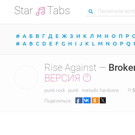
Star
Tabs
#
А
Б
В
Г
Д
Е
Ж
З
И
К
Л
М
Н
О
П
Р
#
A
B
C
D
E
F
G
H
I
J
K
L
M
N
O
P
Q
Rise Against —
Broke
ВЕРСИЯ
punk rock
punk
melodic hardcore
5
Поделиться: