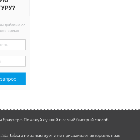
УЮ
ТУРУ?
мы добавим ее
йшее время
 запрос
м браузере. Пожалуй лучший и самый быстрый способ
Startabs.ru не заимствует и не присваивает авторских прав