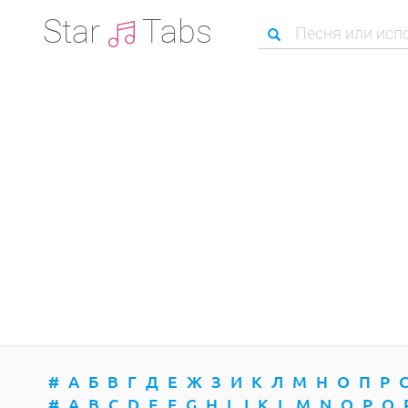
Star
Tabs
#
А
Б
В
Г
Д
Е
Ж
З
И
К
Л
М
Н
О
П
Р
#
A
B
C
D
E
F
G
H
I
J
K
L
M
N
O
P
Q