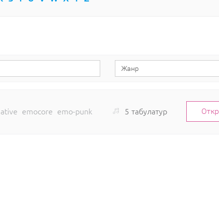
5
табулатур
native
emocore
emo-punk
Отк