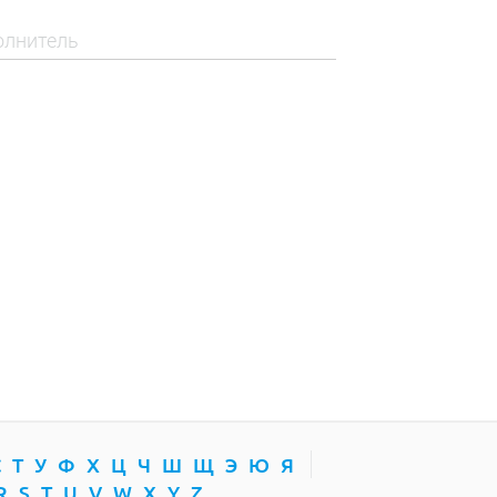
С
Т
У
Ф
Х
Ц
Ч
Ш
Щ
Э
Ю
Я
R
S
T
U
V
W
X
Y
Z