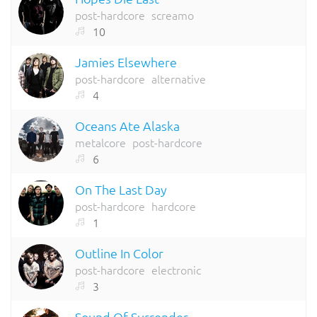
post-hardcore
screamo
10
Jamies Elsewhere
post-hardcore
alternative
4
Oceans Ate Alaska
metalcore
post-hardcore
6
On The Last Day
post-hardcore
hardcore
1
Outline In Color
post-hardcore
electronic
3
Sound Of Surrender