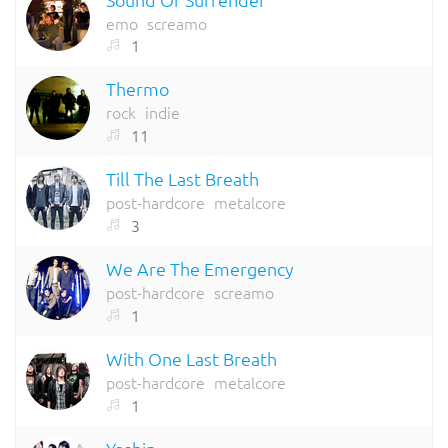
emo
screamo
1
Thermo
rock
indie
11
Till The Last Breath
post-hardcore
metalcore
3
We Are The Emergency
post-hardcore
screamo
1
With One Last Breath
post-hardcore
metalcore
1