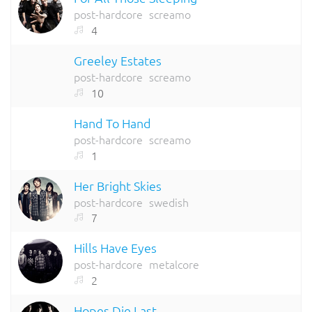
post-hardcore
screamo
4
Greeley Estates
post-hardcore
screamo
10
Hand To Hand
post-hardcore
screamo
1
Her Bright Skies
post-hardcore
swedish
7
Hills Have Eyes
post-hardcore
metalcore
2
Hopes Die Last