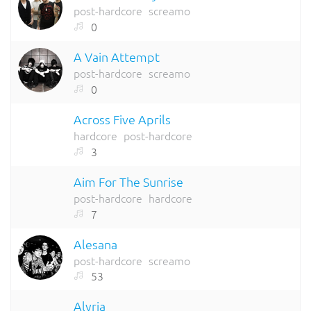
post-hardcore
screamo
0
A Vain Attempt
post-hardcore
screamo
0
Across Five Aprils
hardcore
post-hardcore
3
Aim For The Sunrise
post-hardcore
hardcore
7
Alesana
post-hardcore
screamo
53
Alyria