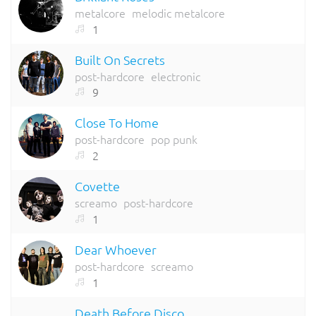
metalcore
melodic metalcore
1
Built On Secrets
post-hardcore
electronic
9
Close To Home
post-hardcore
pop punk
2
Covette
screamo
post-hardcore
1
Dear Whoever
post-hardcore
screamo
1
Death Before Disco