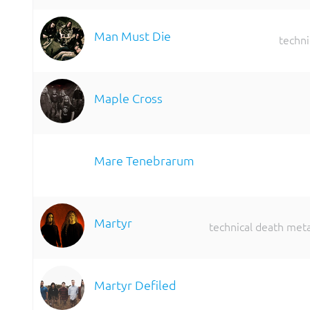
Man Must Die
techni
Maple Cross
Mare Tenebrarum
Martyr
technical death meta
Martyr Defiled