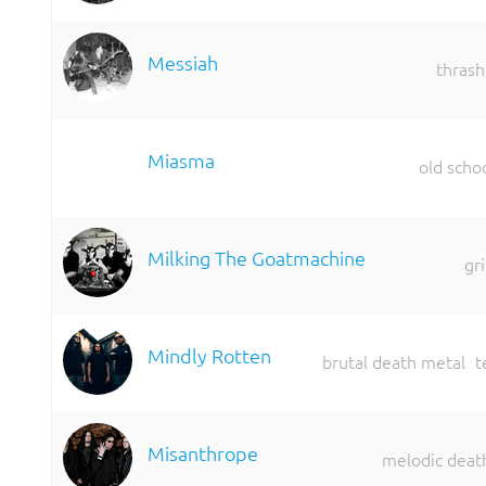
Messiah
thrash
Miasma
old scho
Milking The Goatmachine
gr
Mindly Rotten
brutal death metal
t
Misanthrope
melodic deat