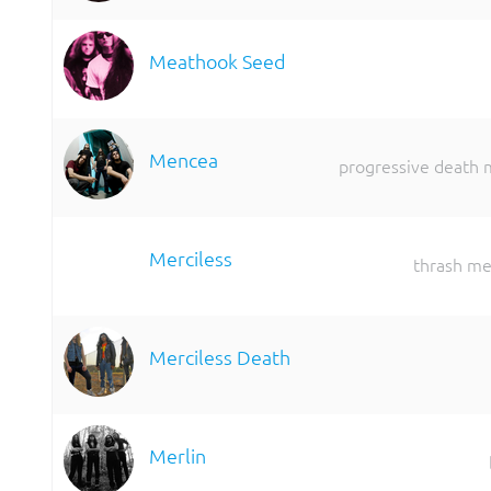
Meathook Seed
Mencea
progressive death 
Merciless
thrash me
Merciless Death
Merlin