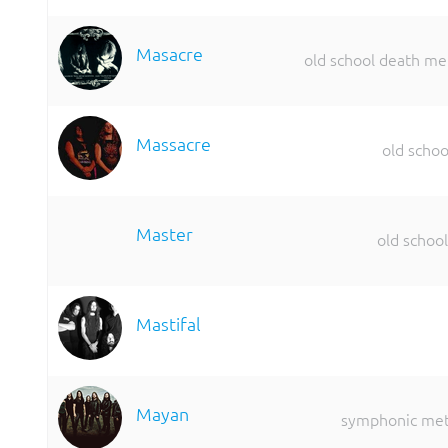
Masacre
old school death me
Massacre
old schoo
Master
old schoo
Mastifal
Mayan
symphonic met