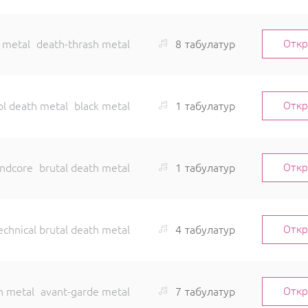
8
табулатур
 metal
death-thrash metal
Отк
1
табулатур
ol death metal
black metal
Отк
1
табулатур
indcore
brutal death metal
Отк
4
табулатур
echnical brutal death metal
Отк
7
табулатур
h metal
avant-garde metal
Отк