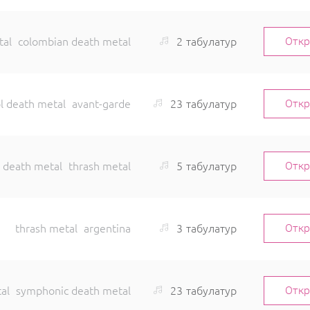
2
табулатур
tal
colombian death metal
Отк
23
табулатур
l death metal
avant-garde
Отк
5
табулатур
l death metal
thrash metal
Отк
3
табулатур
thrash metal
argentina
Отк
23
табулатур
al
symphonic death metal
Отк