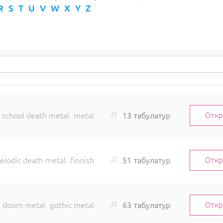
R
S
T
U
V
W
X
Y
Z
13
табулатур
 school death metal
metal
Отк
51
табулатур
elodic death metal
finnish
Отк
63
табулатур
doom metal
gothic metal
Отк