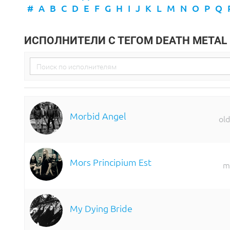
#
A
B
C
D
E
F
G
H
I
J
K
L
M
N
O
P
Q
ИСПОЛНИТЕЛИ С ТЕГОМ DEATH METAL
Morbid Angel
old
Mors Principium Est
m
My Dying Bride