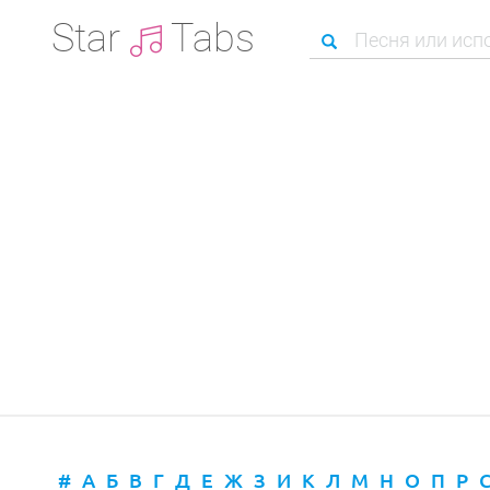
Star
Tabs
#
А
Б
В
Г
Д
Е
Ж
З
И
К
Л
М
Н
О
П
Р