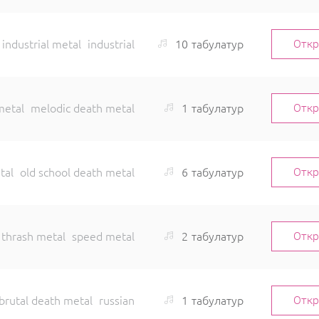
10
табулатур
industrial metal
industrial
Отк
1
табулатур
metal
melodic death metal
Отк
6
табулатур
tal
old school death metal
Отк
2
табулатур
thrash metal
speed metal
Отк
1
табулатур
brutal death metal
russian
Отк