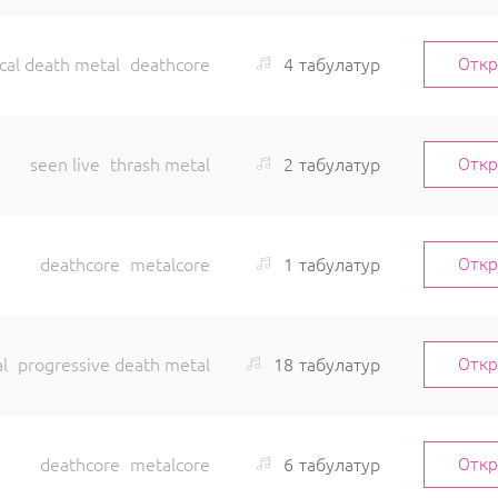
4
табулатур
cal death metal
deathcore
Отк
2
табулатур
seen live
thrash metal
Отк
1
табулатур
deathcore
metalcore
Отк
18
табулатур
l
progressive death metal
Отк
6
табулатур
deathcore
metalcore
Отк