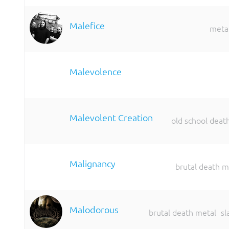
Malefice
meta
Malevolence
Malevolent Creation
old school deat
Malignancy
brutal death m
Malodorous
brutal death metal
sl