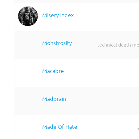
Misery Index
Monstrosity
technical death me
Macabre
Madbrain
Made Of Hate
m