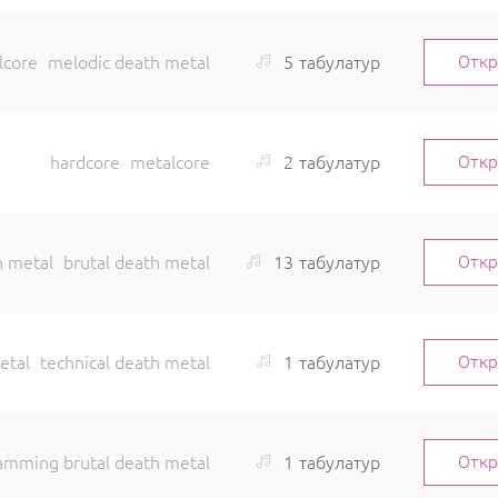
5
табулатур
lcore
melodic death metal
Отк
2
табулатур
hardcore
metalcore
Отк
13
табулатур
h metal
brutal death metal
Отк
1
табулатур
etal
technical death metal
Отк
1
табулатур
amming brutal death metal
Отк