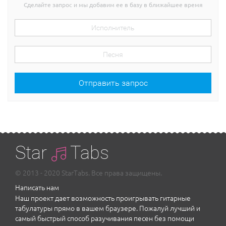
Сделайте запрос и мы добавим ее в базу в ближайшее время
Отправить запрос
Star
Tabs
© 2013 - 2020 StarTabs. Все права защищены.
Написать нам
Наш проект дает возможность проигрывать гитарные
табулатуры прямо в вашем браузере. Пожалуй лучший и
самый быстрый способ разучивания песен без помощи