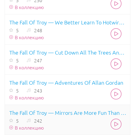
5
250
В коллекцию
The Fall Of Troy — We Better Learn To Hotwire A Uterus
5
248
В коллекцию
The Fall Of Troy — Cut Down All The Trees And Name The Streets After Them
5
247
В коллекцию
The Fall Of Troy — Adventures Of Allan Gordan
5
243
В коллекцию
The Fall Of Troy — Mirrors Are More Fun Than Television
5
242
В коллекцию