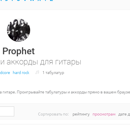
Prophet
 и аккорды для гитары
rdcore
hard rock
1 табулатур
на гитаре. Проигрывайте табулатуры и аккорды прямо в вашем брауз
Сортировать по:
рейтингу
просмотрам
дате 