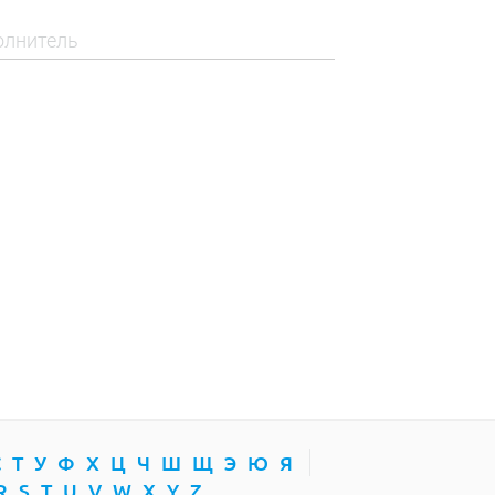
С
Т
У
Ф
Х
Ц
Ч
Ш
Щ
Э
Ю
Я
R
S
T
U
V
W
X
Y
Z