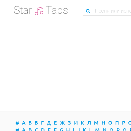
Star
Tabs
#
А
Б
В
Г
Д
Е
Ж
З
И
К
Л
М
Н
О
П
Р
#
A
B
C
D
E
F
G
H
I
J
K
L
M
N
O
P
Q