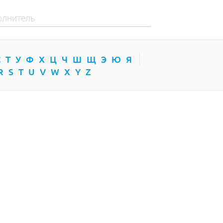
С
Т
У
Ф
Х
Ц
Ч
Ш
Щ
Э
Ю
Я
R
S
T
U
V
W
X
Y
Z