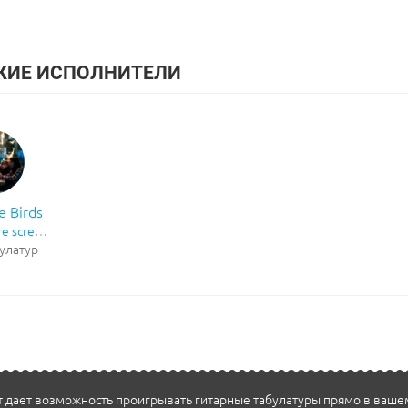
ЖИЕ ИСПОЛНИТЕЛИ
e Birds
re
screamo
hardcore
булатур
 дает возможность проигрывать гитарные табулатуры прямо в ваше