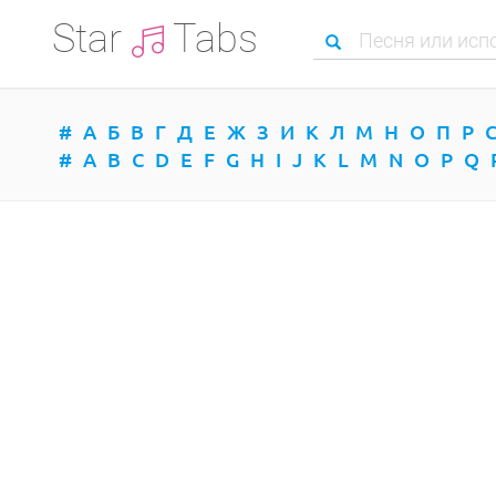
Star
Tabs
#
А
Б
В
Г
Д
Е
Ж
З
И
К
Л
М
Н
О
П
Р
#
A
B
C
D
E
F
G
H
I
J
K
L
M
N
O
P
Q