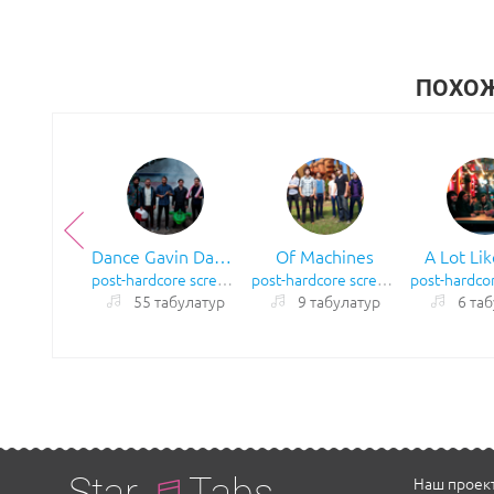
ПОХО
Dance Gavin Dance
Of Machines
A Lot Lik
post-hardcore
screamo
hardcore
post-hardcore
screamo
hardcore
post-hardco
55 табулатур
9 табулатур
6 та
Star
Tabs
Наш проект