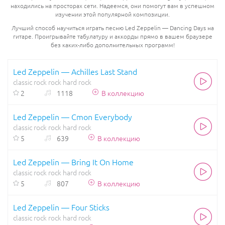
находились на просторах сети. Надеемся, они помогут вам в успешном
изучении этой популярной композиции.
Лучший способ научиться играть песню Led Zeppelin — Dancing Days на
гитаре. Проигрывайте табулатуру и аккорды прямо в вашем браузере
без каких-либо дополнительных программ!
Led Zeppelin — Achilles Last Stand
classic rock
rock
hard rock
2
1118
В коллекцию
Led Zeppelin — Cmon Everybody
classic rock
rock
hard rock
5
639
В коллекцию
Led Zeppelin — Bring It On Home
classic rock
rock
hard rock
5
807
В коллекцию
Led Zeppelin — Four Sticks
classic rock
rock
hard rock