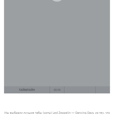
ТАЙМЛАЙН
00:00
Мы выбрали лучшие табы (ноты) Led Zeppelin — Dancing Days, из тех, что