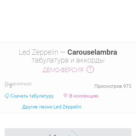
Led Zeppelin —
Carouselambra
табулатура и аккорды
ДЕМО-ВЕРСИЯ
Поделиться:
5
Просмотров 975
Скачать табулатуру
В коллекцию
Другие песни Led Zeppelin