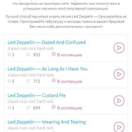
что находились на просторах сети. Надеемся, они помогут вам в
успешном изучении этой популярной композиции.
Лучший способ научиться играть песню Led Zeppelin — Carouselambra на
гитаре. Проигрывайте табулатуру и аккорды прямо в вашем браузере
без каких-либо дополнительных программ!
Led Zeppelin — Dazed And Confused
classic rock
rock
hard rock
5
935
В коллекцию
Led Zeppelin — As Long As I Have You
classic rock
rock
hard rock
5
772
В коллекцию
Led Zeppelin — Custard Pie
classic rock
rock
hard rock
5
899
В коллекцию
Led Zeppelin — Wearing And Tearing
classic rock
rock
hard rock