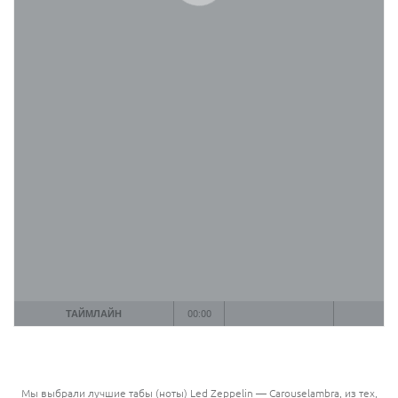
ТАЙМЛАЙН
00:00
Мы выбрали лучшие табы (ноты) Led Zeppelin — Carouselambra, из тех,