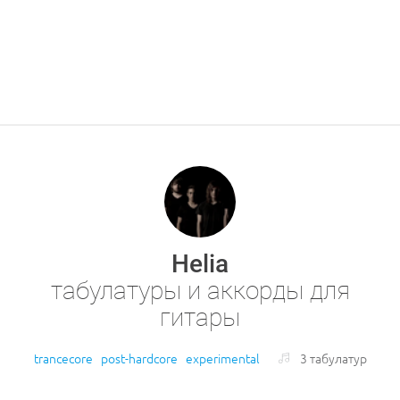
Helia
табулатуры и аккорды для
гитары
trancecore
post-hardcore
experimental
3 табулатур