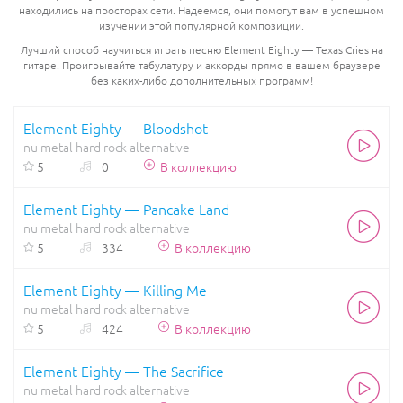
находились на просторах сети. Надеемся, они помогут вам в успешном
изучении этой популярной композиции.
Лучший способ научиться играть песню Element Eighty — Texas Cries на
гитаре. Проигрывайте табулатуру и аккорды прямо в вашем браузере
без каких-либо дополнительных программ!
Element Eighty — Bloodshot
nu metal
hard rock
alternative
5
0
В коллекцию
Element Eighty — Pancake Land
nu metal
hard rock
alternative
5
334
В коллекцию
Element Eighty — Killing Me
nu metal
hard rock
alternative
5
424
В коллекцию
Element Eighty — The Sacrifice
nu metal
hard rock
alternative