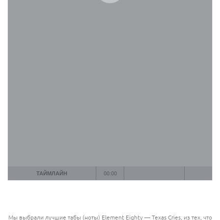
ТАЙМЛАЙН
00:00
Мы выбрали лучшие табы (ноты) Element Eighty — Texas Cries, из тех, что