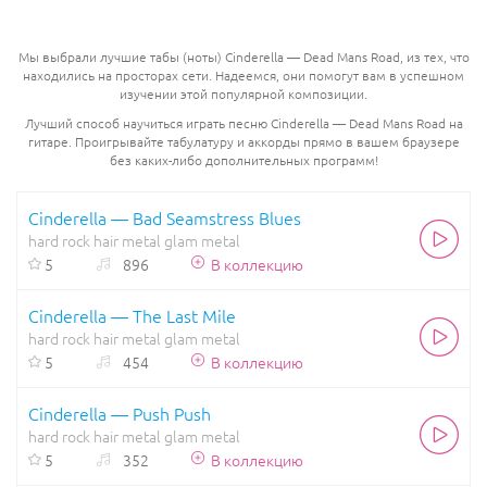
Мы выбрали лучшие табы (ноты) Cinderella — Dead Mans Road, из тех, что
находились на просторах сети. Надеемся, они помогут вам в успешном
изучении этой популярной композиции.
Лучший способ научиться играть песню Cinderella — Dead Mans Road на
гитаре. Проигрывайте табулатуру и аккорды прямо в вашем браузере
без каких-либо дополнительных программ!
Cinderella — Bad Seamstress Blues
hard rock
hair metal
glam metal
5
896
В коллекцию
Cinderella — The Last Mile
hard rock
hair metal
glam metal
5
454
В коллекцию
Cinderella — Push Push
hard rock
hair metal
glam metal
5
352
В коллекцию