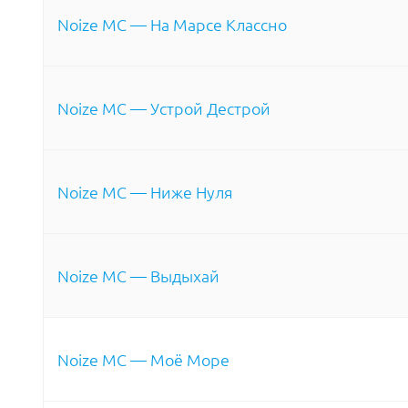
Noize MC — На Марсе Классно
Noize MC — Устрой Дестрой
Noize MC — Ниже Нуля
Noize MC — Выдыхай
Noize MC — Моё Море