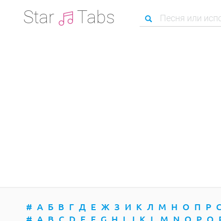
Star
Tabs
#
А
Б
В
Г
Д
Е
Ж
З
И
К
Л
М
Н
О
П
Р
#
A
B
C
D
E
F
G
H
I
J
K
L
M
N
O
P
Q