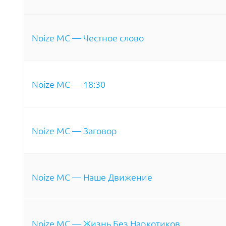
Noize MC — Честное слово
Noize MC — 18:30
Noize MC — Заговор
Noize MC — Наше Движение
Noize MC — Жизнь Без Наркотиков