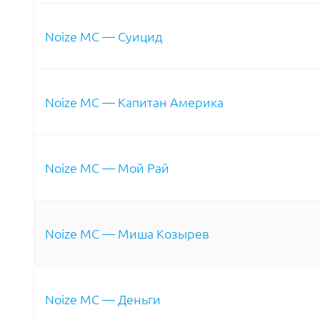
Noize MC — Суицид
Noize MC — Капитан Америка
Noize MC — Мой Рай
Noize MC — Миша Козырев
Noize MC — Деньги