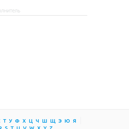
С
Т
У
Ф
Х
Ц
Ч
Ш
Щ
Э
Ю
Я
R
S
T
U
V
W
X
Y
Z