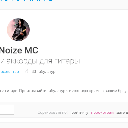
Noize MC
 и аккорды для гитары
apcore
rap
33 табулатур
 на гитаре. Проигрывайте табулатуры и аккорды прямо в вашем брау
Сортировать по:
рейтингу
просмотрам
дате 